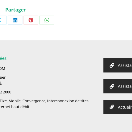
Partager
ées
Assist
COM
sier
É
Assist
 72 2000
Fixe, Mobile, Convergence, Interconnexion de sites
nternet haut débit.
Actual