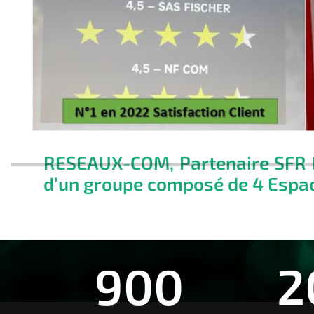
RESEAUX-COM, Partenaire SFR B
d’un groupe composé de 4 Espa
900
2