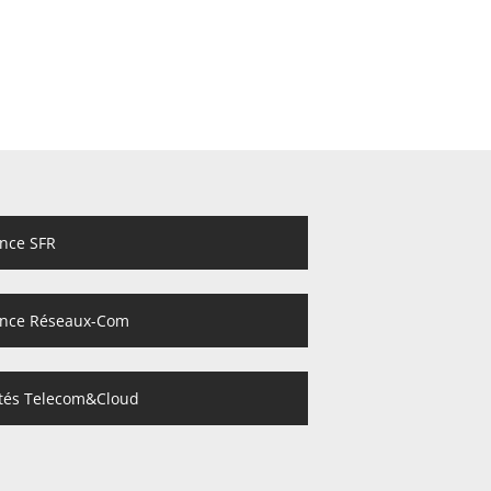
ance SFR
ance Réseaux-Com
ités Telecom&Cloud